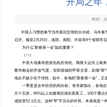
开局之年
时间：202
中国人习惯把春节当作新旧交替的分水岭。马年春节假
召开。截至2月25日，洛阳、南阳、许昌等9个省辖市
为什么“新春第一会”如此重要？
（一）
中原大地素有抢抓先机的传统。隋唐大运河上南来北
繁华都会的开放气度；安阳殷墟的甲骨文里，刻着“商
地从不缺少实干传统，如今，各地的“新春第一会”，正
一季度是全年经济的风向标。有专家指出，各地在节
月十五前，90%以上在建项目须全面复工，100个重
成投资52.1亿元。这种“早”字当头的作风，本身就是