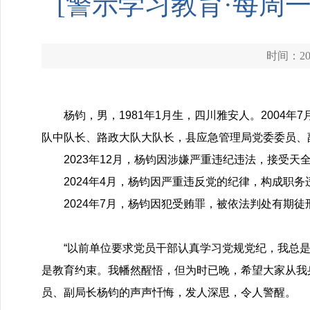
[警示学习教育·每周
时间：202
杨钧，男，1981年1月生，四川雅安人。2004
队中队长、路政大队大队长，县应急管理局党委委员、
2023年12月，杨钧因涉嫌严重违纪违法，接受
2024年4月，杨钧因严重违反党的纪律，构成职
2024年7月，杨钧因犯受贿罪，被依法判处有期
“以前单位要求党员干部认真学习党规
党纪
，我总
是教育约束。我幡然醒悟，但为时已晚，希望大家从我
员、副局长杨钧的声声忏悔，发人深思，令人警醒。