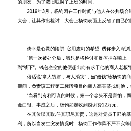
的朋友，为了叙旧耽误了上班的时间。
2019年3月，杨钧因在工作时间与他人在公共场
大会，让其作出检讨，大会上杨钧表面上反省了自己的
侥幸是心灵的陷阱, 它用虚幻的希望, 诱你步入深
“第一次被处分后，我只是将检讨和反省挂在嘴上，
到“线下”。钱包空空的他便想出向有求于他的商人老板“
俗话说“拿人钱财，与人消灾”，当“借钱”给杨钧的
期间，负责该工程第二标段项目的商人高某某找到他，
“当看到有利可谋的时候，第一个念头不是害怕，而
金白银。事成之后，杨钧如愿收到感谢费12万元。
在其位谋其政,任其职尽其责，这是对党员干部的
利，所以当发生突发情况时，杨钧工作作风不严不实等