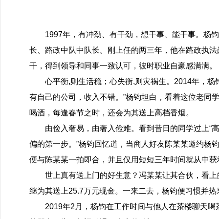
1997年，有冲劲、有干劲，想干事、能干事。杨
长、路政中队中队长。刚上任的两三年，他在路政执法
干，得到领导和同事一致认可，彼时职业自豪感满满。
心平衡,则生活稳；心失衡,则灾祸生。2014年，
有自己的公司，收入不错。”杨钧坦白，看着这位老同
喝酒，每逢春节之时，还会为其送上高档香烟。
由俭入奢易，由奢入俭难。看到昔日的同学过上“
偏的第一步。”杨钧回忆道，当商人好友陈某某邀约杨
便与陈某某一拍即合，并且仅用短短三年时间就从中获
世上真有送上门的好生意？冯某某让其合伙，看上
继为其送上25.7万元现金。一来二去，杨钧便习惯并热
2019年2月，杨钧在工作时间与他人在茶楼聊天