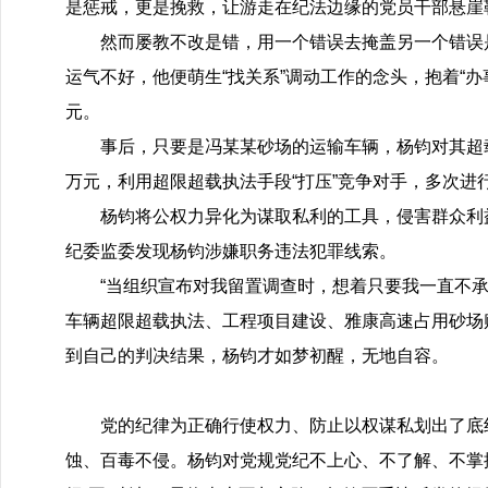
是惩戒，更是挽救，让游走在纪法边缘的党员干部悬崖
然而屡教不改是错，用一个错误去掩盖另一个错误
运气不好，他便萌生“找关系”调动工作的念头，抱着“
元。
事后，只要是冯某某砂场的运输车辆，杨钧对其超载
万元，利用超限超载执法手段“打压”竞争对手，多次
杨钧将公权力异化为谋取私利的工具，侵害群众利益
纪委监委发现杨钧涉嫌职务违法犯罪线索。
“当组织宣布对我留置调查时，想着只要我一直不承
车辆超限超载执法、工程项目建设、雅康高速占用砂场赔
到自己的判决结果，杨钧才如梦初醒，无地自容。
党的纪律为正确行使权力、防止以权谋私划出了底
蚀、百毒不侵。杨钧对党规党纪不上心、不了解、不掌握