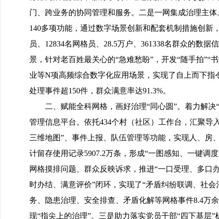
门、跨业务的协同管理和服务。二是一网集成治理主体。采用
140多项功能，通过数字场景创新和配套机制措施创新，实现
员、12834名网格员、28.5万户、361338名群
景，针对老百姓最关心的“急难愁盼”，开发“随手拍”“书
业等N项高频综合数字化应用场景，实现了自上而下指
处理事件超150件，群众满意率达91.3%。
二、赋能全科网格，画好治理“同心圆”。着力解决
管理信息平台。依托434个村（社区）工作台，汇聚
三维地图”、事件上报、队伍管理等功能，实现人、房、事
计留存使用记录5907.2万条，形成“一图感知、一键
网格摸排问题、群众反映诉求，推进“一口受理、多口
时办结、满意评价”闭环，实现了“矛盾纠纷联调、社
务、隐患治理、安全排查、矛盾化解等网格事件8.4万余
现“指尖上的治理”。三是助力落实党员干部“四下基层”