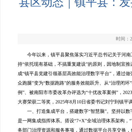
县区动态｜镇平县：发
时间：20
今年以来，镇平县聚焦落实习近平总书记关于河南工
持“依托现有基础，不搞重复建设”的原则，因地制宜推进
成“镇平县党建引领基层高效能治理数字平台”，通过做
众跑腿”变为“数据跑路”的服务效能跃升、从“治理闭环
例”、被南阳市市委改革办评选为“十优改革案例”，20
大赛荣获二等奖，2025年8月10日省委书记刘宁到镇
一、打造集成平台，搭建数字“智慧脑”。坚持以数
是一网集成指挥体系。搭设“7+X”全域治理体系架构，
务部门治理资源和服务事项，通过数据平台共享交换，