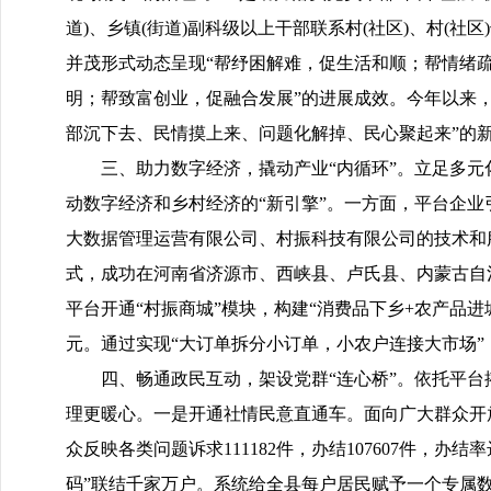
道)、乡镇(街道)副科级以上干部联系村(社区)、村(
并茂形式动态呈现“帮纾困解难，促生活和顺；帮情绪
明；帮致富创业，促融合发展”的进展成效。今年以来，全县
部沉下去、民情摸上来、问题化解掉、民心聚起来”的
三、助力数字经济，撬动产业“内循环”。立足多元
动数字经济和乡村经济的“新引擎”。一方面，平台企业
大数据管理运营有限公司、村振科技有限公司的技术和
式，成功在河南省济源市、西峡县、卢氏县、内蒙古自
平台开通“村振商城”模块，构建“消费品下乡+农产品进城”
元。通过实现“大订单拆分小订单，小农户连接大市场”
四、畅通政民互动，架设党群“连心桥”。依托平台
理更暖心。一是开通社情民意直通车。面向广大群众开
众反映各类问题诉求111182件，办结107607件，办
码”联结千家万户。系统给全县每户居民赋予一个专属数