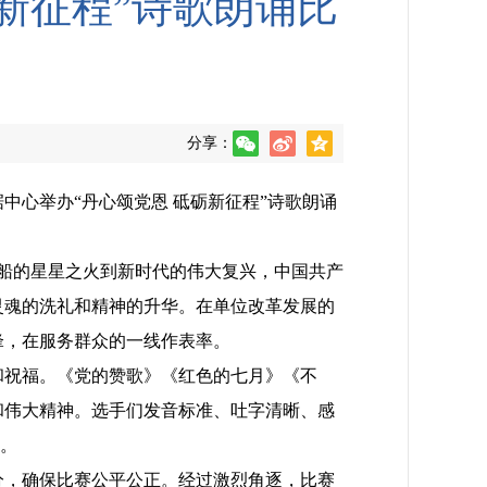
新征程”诗歌朗诵比
分享：
中心举办“丹心颂党恩 砥砺新征程”诗歌朗诵
红船的星星之火到新时代的伟大复兴，中国共产
灵魂的洗礼和精神的升华。在单位改革发展的
锋，在服务群众的一线作表率。
和祝福。《党的赞歌》《红色的七月》《不
和伟大精神。选手们发音标准、吐字清晰、感
力。
分，确保比赛公平公正。经过激烈角逐，比赛