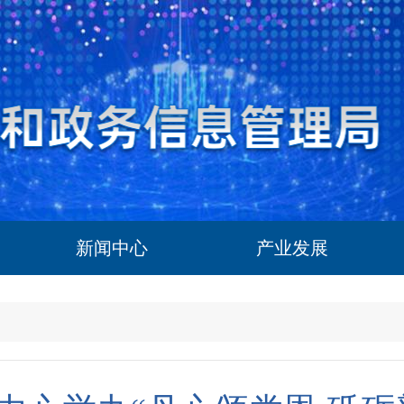
新闻中心
产业发展