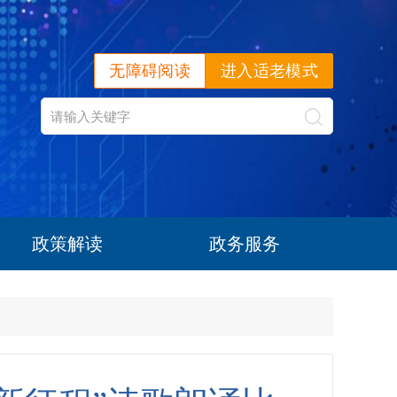
无障碍阅读
进入适老模式
政策解读
政务服务