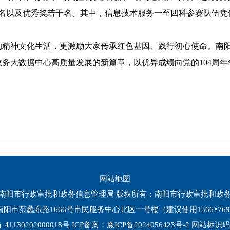
3名以及优秀奖若干名。其中，信息技术服务一至四科参赛队伍
的精神文化生活，更激励大家传承红色基因、践行初心使命。南
务大数据中心高质量发展的新篇章，以优异成绩向党的104周年
网站地图
南阳市行政审批和政务信息管理局 版权所有：南阳市行政审批和政
地址：南阳市范蠡东路1666号市民服务中心北区一号楼（建议使用1366×76
1130202000018号
ICP备案：豫ICP备2024056423号-2
网站标识码：4